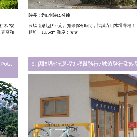
時長：約1小時15分鐘
”和“復
農場道路起伏不定。如果你有時間，試試寺山水壩課程！ 
古商店和
距離：19.5km 難度：★★
ota
8. [甜點騎行課程3]輕鬆騎行♪城鎮騎行甜點