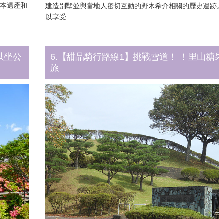
日本遺產和
建造別墅並與當地人密切互動的野木希介相關的歷史遺跡
以享受
以坐公
6.【甜品騎行路線1】挑戰雪道！ ！里山糖
旅