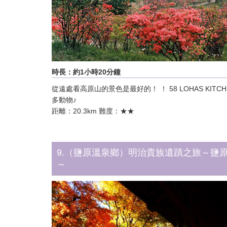
時長：約1小時20分鐘
從遠處看高原山的景色是最好的！ ！ 58 LOHAS KITC
多動物♪
距離：20.3km 難度：★★
9.（鹽原溫泉鄉）明治貴族遺蹟之旅～鹽
～