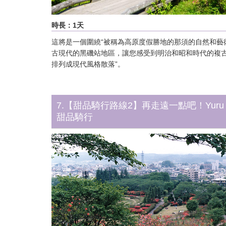
時長：1天
這將是一個圍繞“被稱為高原度假勝地的那須的自然和藝術
古現代的黑磯站地區，讓您感受到明治和昭和時代的複
排列成現代風格散落”。
7.【甜品騎行路線2】再走遠一點吧！Yuru P
甜品騎行