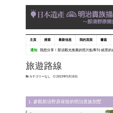
主頁
搜索
最新信息
我的頁面
書簽
賬戶服務切換信息（uID賬戶→我的信息庫）
我想分享！那須觀光推薦的照片點專刊-絕景的
通知
因維修工作暫停服務的通知
旅遊路線
讓我們在“四寶八寶YAITA郵票集會”中搜索單
「四宝八宝YAITAスタンプラリー」で矢板の
カテゴリーなし
2023年5月16日
1. 參觀那須野原保留的明治貴族別墅