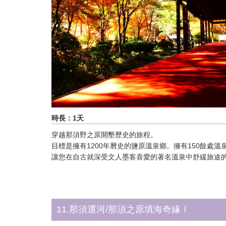
時長：1天
穿越那須野之原開墾歷史的旅程。
目標是擁有1200年曆史的鹽原溫泉鄉。擁有150餘處溫
讓您在自古就深受文人墨客喜愛的著名溫泉中舒緩旅途
11.那須運河/那須之原填海奇緣Ⅰ