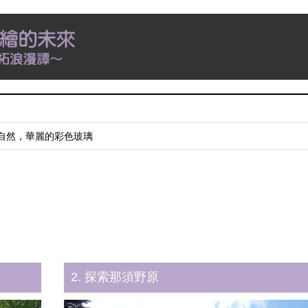
自然，華麗的彩色玻璃
張紙的寶藏！
宝探しをしよう！
2. 探索那須野原