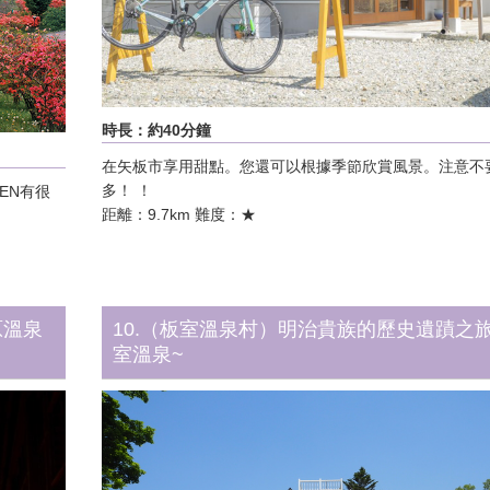
時長：約40分鐘
在矢板市享用甜點。您還可以根據季節欣賞風景。注意不
多！ ！
HEN有很
距離：9.7km 難度：★
原溫泉
10.（板室溫泉村）明治貴族的歷史遺蹟之
室溫泉~