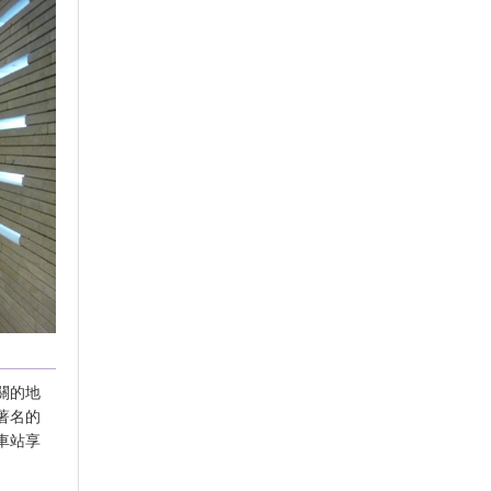
關的地
著名的
車站享