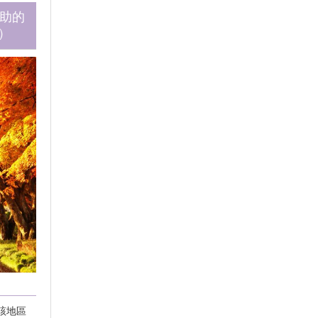
希助的
）
該地區