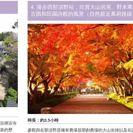
4. 漫步西那須野站，欣賞大山岩尾、野木
古蹟和田園詩般的風景（自然親近幕府路線
時長：約3.5小時
洞宗禪宗寺
溫泉的歷
參觀與在那須野原擁有農場並開創農場的大山岩雄以及在