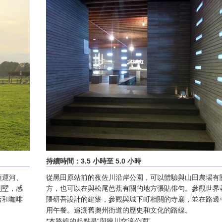
持續時間：3.5 小時至 5.0 小時
須運河、
從黑田原站前的夜佐川沿岸公園，可以體驗與山田農場有
別墅，感
方，也可以在與松尾芭蕉有關的地方張貼俳句。參觀世界
店和咖啡
隈研吾設計的建築，參觀與城下町相關的寺廟，並在路邊
用午餐。追溯舊奧州街道的歷史和文化的路線。
*本路線的起點是“與狹川交流公園”。