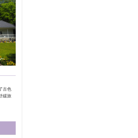
了古色
舒緩旅