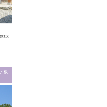
要吃太
旅~板