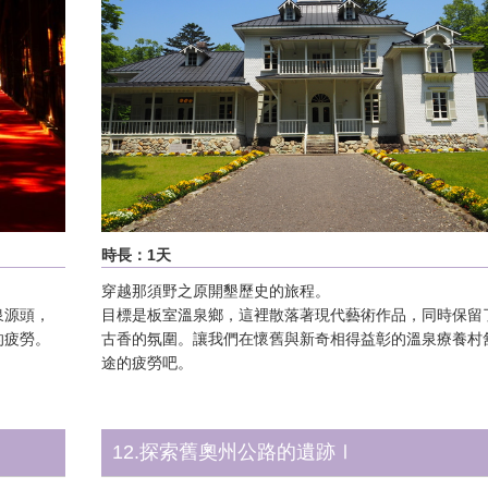
時長：1天
穿越那須野之原開墾歷史的旅程。
泉源頭，
目標是板室溫泉鄉，這裡散落著現代藝術作品，同時保留
的疲勞。
古香的氛圍。讓我們在懷舊與新奇相得益彰的溫泉療養村
途的疲勞吧。
12.探索舊奧州公路的遺跡Ⅰ