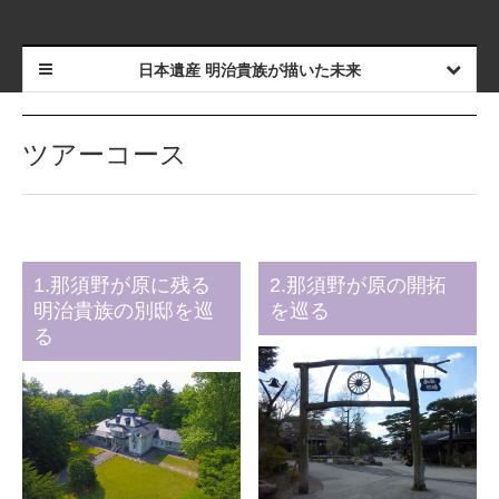
日本遺産 明治貴族が描いた未来
ツアーコース
1.那須野が原に残る
2.那須野が原の開拓
明治貴族の別邸を巡
を巡る
る