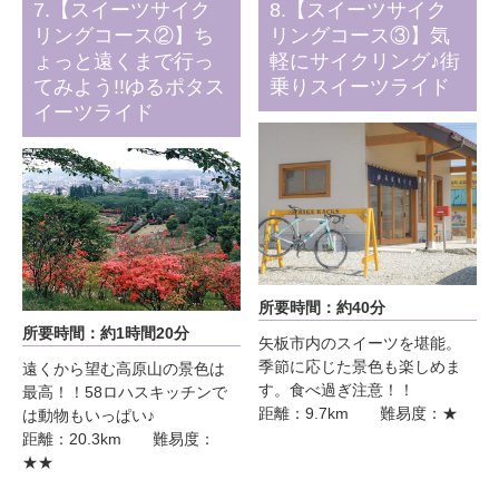
7.【スイーツサイク
8.【スイーツサイク
リングコース②】ち
リングコース③】気
ょっと遠くまで行っ
軽にサイクリング♪街
てみよう!!ゆるポタス
乗りスイーツライド
イーツライド
所要時間：約40分
所要時間：約1時間20分
矢板市内のスイーツを堪能。
季節に応じた景色も楽しめま
遠くから望む高原山の景色は
す。食べ過ぎ注意！！
最高！！58ロハスキッチンで
距離：9.7km 難易度：★
は動物もいっぱい♪
距離：20.3km 難易度：
★★