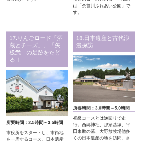
は「余笹川ふれあい公園」で
す。
17.りんごロード「酒
18.日本遺産と古代浪
蔵とチーズ」、「矢
漫探訪
板武」の足跡をたど
るⅡ
所要時間：3.0時間～5.0時間
初級コースとは逆回りで走
所要時間：2.5時間～3.5時間
行。西郷神社、那須基線、平
田東助の墓、大野放牧場他多
市役所をスタートし、市街地
くの日本遺産の地を訪問。さ
を一周するコース。日本遺産