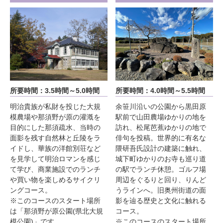
所要時間：3.5時間～5.0時間
所要時間：4.0時間～5.5時間
明治貴族が私財を投じた大規
余笹川沿いの公園から黒田原
模農場や那須野が原の灌漑を
駅前で山田農場ゆかりの地を
目的にした那須疏水、当時の
訪れ、松尾芭蕉ゆかりの地で
面影を残す自然林と丘陵をラ
俳句を投稿。世界的に有名な
イドし、華族の洋館別荘など
隈研吾氏設計の建築に触れ、
を見学して明治ロマンを感じ
城下町ゆかりのお寺も巡り道
て学び、商業施設でのランチ
の駅でランチ休憩。ゴルフ場
や買い物を楽しめるサイクリ
周辺をぐるりと回り、りんど
ングコース。
うラインへ。旧奥州街道の面
※このコースのスタート場所
影を辿る歴史と文化に触れる
は「那須野が原公園(県北大規
コース。
模公園)」です。
※このコースのスタート場所