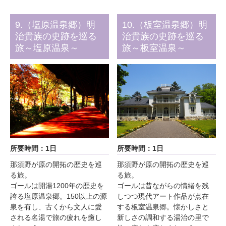
9.（塩原温泉郷）明
10.（板室温泉郷）明
治貴族の史跡を巡る
治貴族の史跡を巡る
旅～塩原温泉～
旅～板室温泉～
所要時間：1日
所要時間：1日
那須野が原の開拓の歴史を巡
那須野が原の開拓の歴史を巡
る旅。
る旅。
ゴールは開湯1200年の歴史を
ゴールは昔ながらの情緒を残
誇る塩原温泉郷。150以上の源
しつつ現代アート作品が点在
泉を有し、古くから文人に愛
する板室温泉郷。懐かしさと
される名湯で旅の疲れを癒し
新しさの調和する湯治の里で