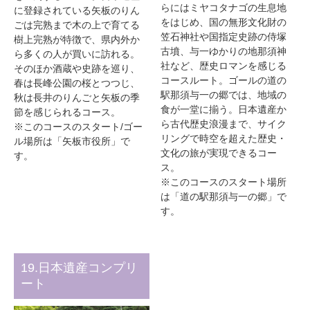
らにはミヤコタナゴの生息地
に登録されている矢板のりん
をはじめ、国の無形文化財の
ごは完熟まで木の上で育てる
笠石神社や国指定史跡の侍塚
樹上完熟が特徴で、県内外か
古墳、与一ゆかりの地那須神
ら多くの人が買いに訪れる。
社など、歴史ロマンを感じる
そのほか酒蔵や史跡を巡り、
コースルート。ゴールの道の
春は長峰公園の桜とつつじ、
駅那須与一の郷では、地域の
秋は長井のりんごと矢板の季
食が一堂に揃う。日本遺産か
節を感じられるコース。
ら古代歴史浪漫まで、サイク
※このコースのスタート/ゴー
リングで時空を超えた歴史・
ル場所は「矢板市役所」で
文化の旅が実現できるコー
す。
ス。
※このコースのスタート場所
は「道の駅那須与一の郷」で
す。
19.日本遺産コンプリ
ート