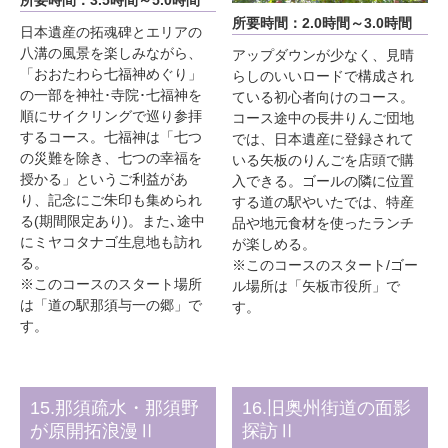
所要時間：3.5時間～5.0時間
所要時間：2.0時間～3.0時間
日本遺産の拓魂碑とエリアの
八溝の風景を楽しみながら、
アップダウンが少なく、見晴
「おおたわら七福神めぐり」
らしのいいロードで構成され
の一部を神社･寺院･七福神を
ている初心者向けのコース。
順にサイクリングで巡り参拝
コース途中の長井りんご団地
するコース。七福神は「七つ
では、日本遺産に登録されて
の災難を除き、七つの幸福を
いる矢板のりんごを店頭で購
授かる」というご利益があ
入できる。ゴールの隣に位置
り、記念にご朱印も集められ
する道の駅やいたでは、特産
る(期間限定あり)。また､途中
品や地元食材を使ったランチ
にミヤコタナゴ生息地も訪れ
が楽しめる。
る。
※このコースのスタート/ゴー
※このコースのスタート場所
ル場所は「矢板市役所」で
は「道の駅那須与一の郷」で
す。
す。
15.那須疏水・那須野
16.旧奥州街道の面影
が原開拓浪漫Ⅱ
探訪Ⅱ