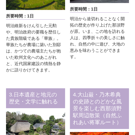
所要時間：1日
所要時間：1日
明治から途切れることなく開
拓の歴史が作り上げた那須野
明治維新をけん引した元勲
が原。いま、この地を訪れる
や、明治政府の要職を歴任し
人は、四季折々の美しさに触
た貴族階級である「華族」。
れ、自然の中に遊び、大地の
華族たちが農場に築いた別邸
恵みを味わうことができま
は、かつての農場主たちが抱
す。
いた欧州文化へのあこがれ
と、近代国家建設の情熱を静
かに語りかけてきます。
3.日本遺産と地元の
4.大山巌・乃木希典
歴史・文学に触れる
の史跡とのどかな風
景を楽しむ西那須野
駅周辺散策（自然ふ
れあい将軍ルート）