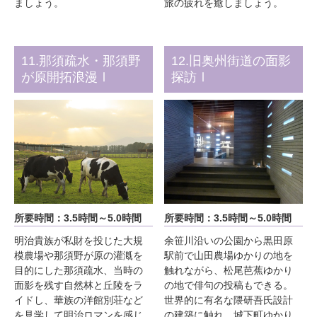
ましょう。
旅の疲れを癒しましょう。
11.那須疏水・那須野
12.旧奥州街道の面影
が原開拓浪漫Ⅰ
探訪Ⅰ
所要時間：3.5時間～5.0時間
所要時間：3.5時間～5.0時間
明治貴族が私財を投じた大規
余笹川沿いの公園から黒田原
模農場や那須野が原の灌漑を
駅前で山田農場ゆかりの地を
目的にした那須疏水、当時の
触れながら、松尾芭蕉ゆかり
面影を残す自然林と丘陵をラ
の地で俳句の投稿もできる。
イドし、華族の洋館別荘など
世界的に有名な隈研吾氏設計
を見学して明治ロマンを感じ
の建築に触れ、城下町ゆかり