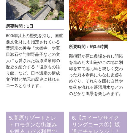
所要時間：1日
600年以上の歴史を持ち、国重
要文化財にも指定されている
所要時間：約3.5時間
曹洞宗の禅寺「大雄寺」や夏
目漱石や与謝野晶子などの文
那須野が原に農場を有し開拓
人にも愛された塩原温泉郷の
を進めた大山巌やこの地に別
歴史を紹介する「塩原もの語
邸を立て地元民と親しく交わ
り館」など、日本遺産の構成
った乃木希典にちなむ史跡を
文化財と地元の歴史に触れる
めぐり、それらを囲む自然や
コースとなります。
集落を流れる蟇沼用水などの
のどかな風景を楽しめます。
5.高原リゾートとレ
6.【スイーツサイク
トロモダンな街並み
リングコース①】坂
を巡る（バス利用で
道にチャレンジ！！