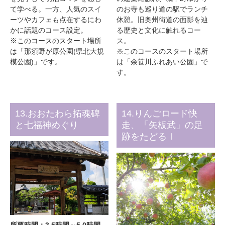
て学べる。一方、人気のスイ
のお寺も巡り道の駅でランチ
ーツやカフェも点在するにわ
休憩。旧奥州街道の面影を辿
かに話題のコース設定。
る歴史と文化に触れるコー
※このコースのスタート場所
ス。
は「那須野が原公園(県北大規
※このコースのスタート場所
模公園)」です。
は「余笹川ふれあい公園」で
す。
13.おおたわら拓魂碑
14.りんごロード快
と七福神めぐり
走、「矢板武」の足
跡をたどるⅠ