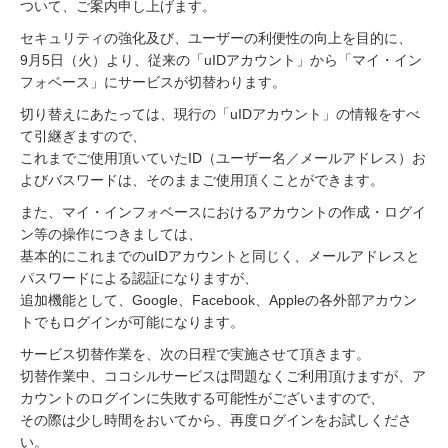
8
ついて、ご案内申し上げます。
日
セキュリティの強化及び、ユーザーの利便性の向上を目的に、
9月5日（火）より、従来の「uIDアカウント」から「マイ・イン
フォベース」にサービスが切替わります。
切り替えにあたっては、現行の「uIDアカウント」の情報をすべ
て引継ぎますので、
これまでご使用頂いていたID（ユーザー名／メールアドレス）お
よびバスワードは、そのままご使用頂くことができます。
また、マイ・インフォベースにおけるアカウントの作成・ログイ
ン等の操作につきましては、
基本的にこれまでのuIDアカウントと同じく、メールアドレスと
パスワードによる認証になりますが、
追加機能として、Google、Facebook、Appleの各外部アカウン
トでもログインが可能になります。
サービス切替作業を、次の日程で実施させて頂きます。
切替作業中、ココシルサービスは問題なくご利用頂けますが、ア
カウントのログインに失敗する可能性がございますので、
その際は少し時間をおいてから、再度ログインをお試しくださ
い。