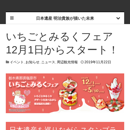
日本遺産 明治貴族が描いた未来
いちごとみるくフェア
12月1日からスタート！
2
イベント
,
お知らせ
,
ニュース
,
周辺観光情報
2019年11月22日
0
1
9
年
1
1
月
2
9
日
日本遺産を巡りながらスタンプラ