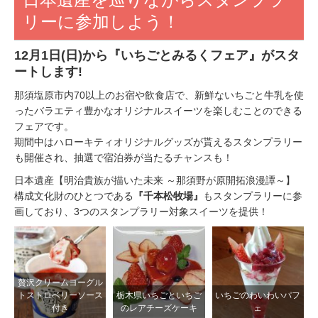
リーに参加しよう！
12月1日(日)から『いちごとみるくフェア』がスタ
ートします!
那須塩原市内70以上のお宿や飲食店で、新鮮ないちごと牛乳を使
ったバラエティ豊かなオリジナルスイーツを楽しむことのできる
フェアです。
期間中はハローキティオリジナルグッズが貰えるスタンプラリー
も開催され、抽選で宿泊券が当たるチャンスも！
日本遺産【明治貴族が描いた未来 ～那須野が原開拓浪漫譚～】
構成文化財のひとつである
『千本松牧場』
もスタンプラリーに参
画しており、3つのスタンプラリー対象スイーツを提供！
贅沢クリームヨーグル
トストロベリーソース
栃木県いちごといちご
いちごのわいわいパフ
付き
のレアチーズケーキ
ェ