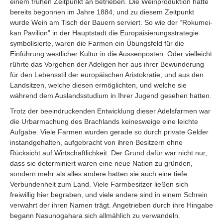
einem frühen Zeitpunkt an betrieben. Die Weinproduktion hatte
bereits begonnen im Jahre 1884, und zu diesem Zeitpunkt
wurde Wein am Tisch der Bauern serviert. So wie der “Rokumei-
kan Pavilion” in der Hauptstadt die Europäisierungsstrategie
symbolisierte, waren die Farmen ein Übungsfeld für die
Einführung westlicher Kultur in die Aussenposten. Oder vielleicht
rührte das Vorgehen der Adeligen her aus ihrer Bewunderung
für den Lebensstil der europäischen Aristokratie, und aus den
Landsitzen, welche diesen ermöglichten, und welche sie
während dem Auslandsstudium in Ihrer Jugend gesehen hatten.
Trotz der beeindruckenden Entwicklung dieser Adelsfarmen war
die Urbarmachung des Brachlands keinesweige eine leichte
Aufgabe. Viele Farmen wurden gerade so durch private Gelder
instandgehalten, aufgebracht von ihren Besitzern ohne
Rücksicht auf Wirtschaftlichkeit. Der Grund dafür war nicht nur,
dass sie determiniert waren eine neue Nation zu gründen,
sondern mehr als alles andere hatten sie auch eine tiefe
Verbundenheit zum Land. Viele Farmbesitzer ließen sich
freiwillig hier begraben, und viele andere sind in einem Schrein
verwahrt der ihren Namen trägt. Angetrieben durch ihre Hingabe
begann Nasunogahara sich allmählich zu verwandeln.