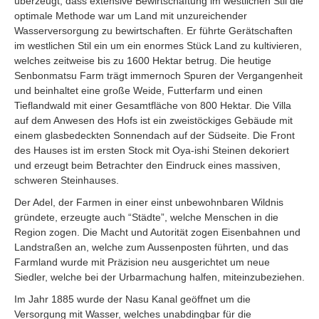
überzeugt, dass extensive Bewirtschaftung im westlichen Stil die
optimale Methode war um Land mit unzureichender
Wasserversorgung zu bewirtschaften. Er führte Gerätschaften
im westlichen Stil ein um ein enormes Stück Land zu kultivieren,
welches zeitweise bis zu 1600 Hektar betrug. Die heutige
Senbonmatsu Farm trägt immernoch Spuren der Vergangenheit
und beinhaltet eine große Weide, Futterfarm und einen
Tieflandwald mit einer Gesamtfläche von 800 Hektar. Die Villa
auf dem Anwesen des Hofs ist ein zweistöckiges Gebäude mit
einem glasbedeckten Sonnendach auf der Südseite. Die Front
des Hauses ist im ersten Stock mit Oya-ishi Steinen dekoriert
und erzeugt beim Betrachter den Eindruck eines massiven,
schweren Steinhauses.
Der Adel, der Farmen in einer einst unbewohnbaren Wildnis
gründete, erzeugte auch “Städte”, welche Menschen in die
Region zogen. Die Macht und Autorität zogen Eisenbahnen und
Landstraßen an, welche zum Aussenposten führten, und das
Farmland wurde mit Präzision neu ausgerichtet um neue
Siedler, welche bei der Urbarmachung halfen, miteinzubeziehen.
Im Jahr 1885 wurde der Nasu Kanal geöffnet um die
Versorgung mit Wasser, welches unabdingbar für die