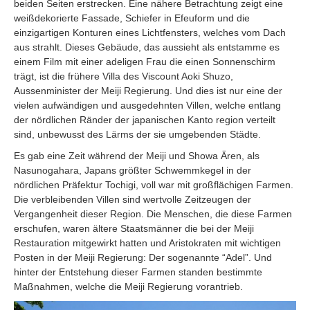
beiden Seiten erstrecken. Eine nähere Betrachtung zeigt eine
weißdekorierte Fassade, Schiefer in Efeuform und die
einzigartigen Konturen eines Lichtfensters, welches vom Dach
aus strahlt. Dieses Gebäude, das aussieht als entstamme es
einem Film mit einer adeligen Frau die einen Sonnenschirm
trägt, ist die frühere Villa des Viscount Aoki Shuzo,
Aussenminister der Meiji Regierung. Und dies ist nur eine der
vielen aufwändigen und ausgedehnten Villen, welche entlang
der nördlichen Ränder der japanischen Kanto region verteilt
sind, unbewusst des Lärms der sie umgebenden Städte.
Es gab eine Zeit während der Meiji und Showa Ären, als
Nasunogahara, Japans größter Schwemmkegel in der
nördlichen Präfektur Tochigi, voll war mit großflächigen Farmen.
Die verbleibenden Villen sind wertvolle Zeitzeugen der
Vergangenheit dieser Region. Die Menschen, die diese Farmen
erschufen, waren ältere Staatsmänner die bei der Meiji
Restauration mitgewirkt hatten und Aristokraten mit wichtigen
Posten in der Meiji Regierung: Der sogenannte “Adel”. Und
hinter der Entstehung dieser Farmen standen bestimmte
Maßnahmen, welche die Meiji Regierung vorantrieb.